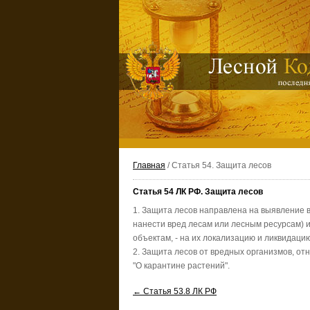
Главная
/ Статья 54. Защита лесов
Статья 54 ЛК РФ. Защита лесов
1. Защита лесов направлена на выявление 
нанести вред лесам или лесным ресурсам) 
объектам, - на их локализацию и ликвидацию
2. Защита лесов от вредных организмов, от
"О карантине растений".
← Статья 53.8 ЛК РФ