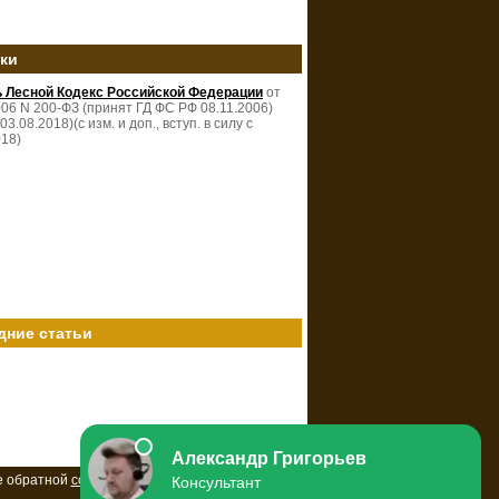
зки
ь Лесной Кодекс Российской Федерации
от
006 N 200-ФЗ (принят ГД ФС РФ 08.11.2006)
 03.08.2018)(с изм. и доп., вступ. в силу с
018)
дние статьи
е обратной
ссылки
на ресурс.