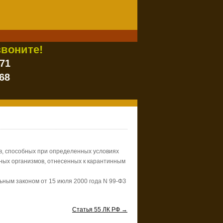
воните!
-71
68
ов, способных при определенных условиях
дных организмов, отнесенных к карантинным
ьным законом от 15 июля 2000 года N 99-ФЗ
Статья 55 ЛК РФ →