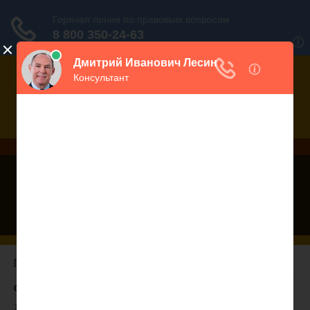
Дежурный юрист, звоните!
938-86-71
Москва и МО
(499)
467-34-68
СПб и ЛО
(812)
Все регионы
8 800 350-24-63
Главная
/ Статья 57. Авиационные работы по охране и защите лесов
Статья 57 ЛК РФ. Авиационные работы по охране и защите лесов
1. Авиационные работы по охране и защите лесов включают в себя: