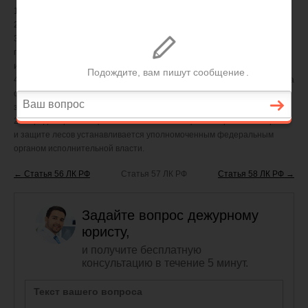
1) авиационное патрулирование;
2) тушение лесных пожаров;
3) доставку воздушными судами лесопожарных формирований,
пожарной техники и оборудования, противопожарного снаряжения и
инвентаря к месту тушения лесного пожара и обратно;
4) осуществление государственного лесопатологического мониторинга
с использованием авиационных средств и проведение иных работ по
защите лесов от вредных организмов.
2. Порядок организации и выполнения авиационных работ по охране
и защите лесов устанавливается уполномоченным федеральным
органом исполнительной власти.
← Статья 56 ЛК РФ
Статья 57 ЛК РФ
Статья 58 ЛК РФ →
Задайте вопрос дежурному
юристу,
и получите бесплатную
консультацию в течение 5 минут.