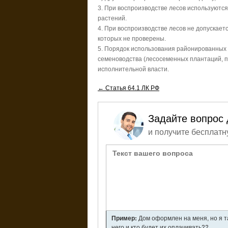
3. При воспроизводстве лесов используютс
растений.
4. При воспроизводстве лесов не допускае
которых не проверены.
5. Порядок использования районированных 
семеноводства (лесосеменных плантаций, 
исполнительной власти.
← Статья 64.1 ЛК РФ
Задайте вопрос 
и получите бесплатн
Пример:
Дом оформлен на меня, но я т
него и кто будет их оплачивать??