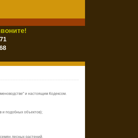
воните!
-71
68
еменоводстве" и настоящим Кодексом.
 и подобных объектов);
 семян лесных растений.