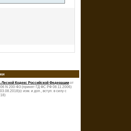
зки
ь Лесной Кодекс Российской Федерации
от
006 N 200-ФЗ (принят ГД ФС РФ 08.11.2006)
 03.08.2018)(с изм. и доп., вступ. в силу с
018)