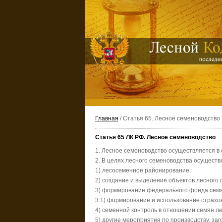
Главная
/ Статья 65. Лесное семеноводство
Статья 65 ЛК РФ. Лесное семеноводство
1. Лесное семеноводство осуществляется в 
2. В целях лесного семеноводства осуществ
1) лесосеменное районирование;
2) создание и выделение объектов лесного
3) формирование федерального фонда семя
3.1) формирование и использование страхо
4) семенной контроль в отношении семян л
5) другие мероприятия по производству, за