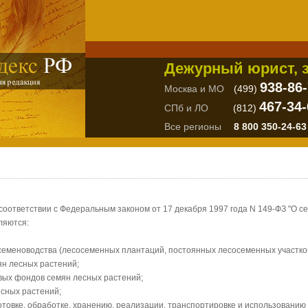
Дежурный юрист, з
938-86
Москва и МО
(499)
467-34-
СПб и ЛО
(812)
Все регионы
8 800 350-24-63
соответствии с Федеральным законом от 17 декабря 1997 года N 149-ФЗ "О с
ляются:
 семеноводства (лесосеменных плантаций, постоянных лесосеменных участков
н лесных растений;
вых фондов семян лесных растений;
есных растений;
готовке, обработке, хранению, реализации, транспортировке и использованию