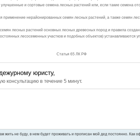
я улучшенные и сортовые семена лесных растений или, если такие семена от
тся применение нерайонированных семян лесных растений, а также семян лес
семян лесных растений основных лесных древесных пород и правила создан
постоянных лесосеменных участков и подобных объектов) устанавливаются
Статья 65 ЛК РФ
дежурному юристу,
ую консультацию в течение 5 минут.
ам жить не буду, в нем будет проживать и прописан мой дед постоянно. Как 