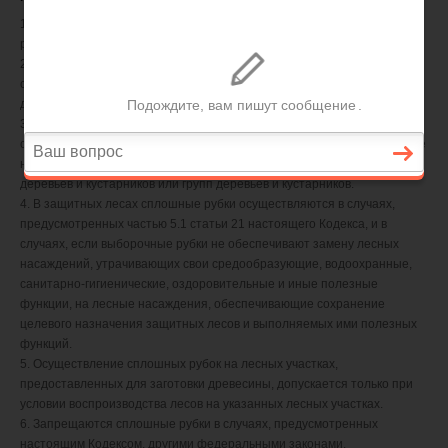
1. Рубки лесных насаждений осуществляются в форме выборочных
рубок или сплошных рубок.
2. Выборочными рубками являются рубки, при которых на
соответствующих землях или земельных участках вырубается часть
деревьев и кустарников.
3. Сплошными рубками признаются рубки, при которых на
соответствующих землях или земельных участках вырубаются лесные
насаждения с сохранением для воспроизводства лесов отдельных
деревьев и кустарников или групп деревьев и кустарников.
4. В защитных лесах сплошные рубки осуществляются в случаях,
предусмотренных частью 5.1 статьи 21 настоящего Кодекса, и в
случаях, если выборочные рубки не обеспечивают замену лесных
насаждений, утрачивающих свои средообразующие, водоохранные,
санитарно-гигиенические, оздоровительные и иные полезные
функции, на лесные насаждения, обеспечивающие сохранение
целевого назначения защитных лесов и выполняемых ими полезных
функций.
5. Осуществление сплошных рубок на лесных участках,
предоставленных для заготовки древесины, допускается только при
условии воспроизводства лесов на указанных лесных участках.
6. Запрещаются сплошные рубки в случаях, предусмотренных
настоящим Кодексом, другими федеральными законами.