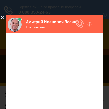
Дежурный юрист, звоните!
938-86-71
Москва и МО
(499)
467-34-68
СПб и ЛО
(812)
Все регионы
8 800 350-24-63
Главная
/ Статья 17. Выборочные рубки и сплошные рубки лесных
насаждений
Статья 17 ЛК РФ. Выборочные рубки и сплошные рубки лесных
насаждений