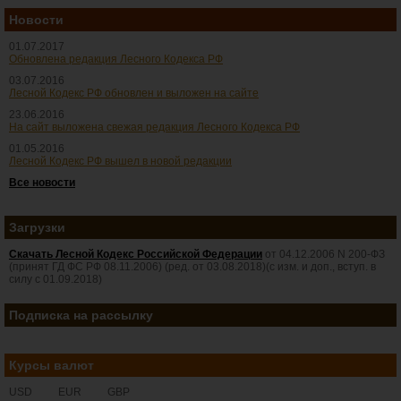
Новости
01.07.2017
Обновлена редакция Лесного Кодекса РФ
03.07.2016
Лесной Кодекс РФ обновлен и выложен на сайте
23.06.2016
На сайт выложена свежая редакция Лесного Кодекса РФ
01.05.2016
Лесной Кодекс РФ вышел в новой редакции
Все новости
Загрузки
Скачать Лесной Кодекс Российской Федерации
от 04.12.2006 N 200-ФЗ
(принят ГД ФС РФ 08.11.2006) (ред. от 03.08.2018)(с изм. и доп., вступ. в
силу с 01.09.2018)
Подписка на рассылку
Курсы валют
USD
EUR
GBP