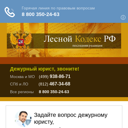
Дежурный юрист, звоните!
938-86-71
Москва и МО
(499)
467-34-68
СПб и ЛО
(812)
Все регионы
8 800 350-24-63
Задайте вопрос дежурному
юристу,