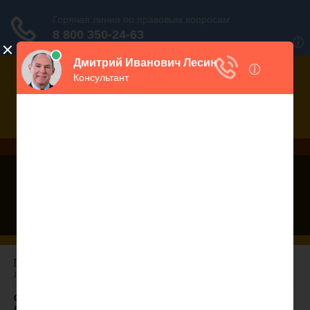
Дежурный юрист, звоните!
938-86-71
Москва и МО
(499)
467-34-68
СПб и ЛО
(812)
Все регионы
8 800 350-24-63
Главная
/ Статья 36. Использование лесов для осуществления видов
деятельности в сфере охотничьего хозяйства
Статья 36 ЛК РФ. Использование лесов для осуществления видов
деятельности в сфере охотничьего хозяйства