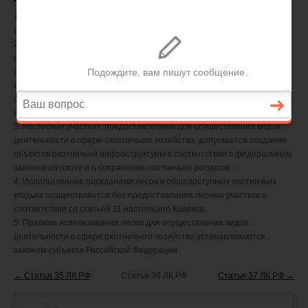
1. Леса могут использоваться для осуществления видов деятельности
в сфере охотничьего хозяйства.
2. Лесные участки предоставляются юридическим лицам,
индивидуальным предпринимателям для осуществления видов
деятельности в сфере охотничьего хозяйства на основании
охотхозяйственных соглашений, заключенных в соответствии с
федеральным законом об охоте и о сохранении охотничьих ресурсов,
и договоров аренды лесных участков.
3. На лесных участках, предоставленных для осуществления видов
деятельности в сфере охотничьего хозяйства, допускается создание
объектов охотничьей инфраструктуры в соответствии с федеральным
законом об охоте и о сохранении охотничьих ресурсов.
4. Использование гражданами лесов в общедоступных охотничьих
угодьях осуществляется без предоставления лесных участков в
соответствии со статьей 11 настоящего Кодекса.
5. Правила использования лесов для осуществления видов
деятельности в сфере охотничьего хозяйства устанавливаются
законом субъекта Российской Федерации.
← Статья 35 ЛК РФ
Статья 36 ЛК РФ
Статья 37 ЛК РФ →