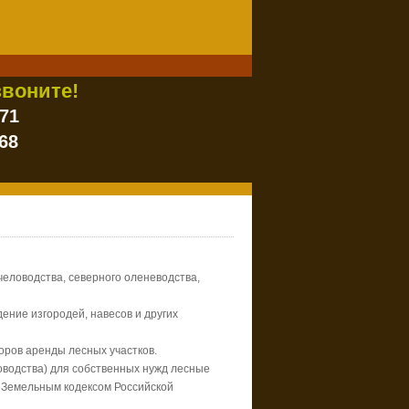
воните!
-71
68
человодства, северного оленеводства,
дение изгородей, навесов и других
оров аренды лесных участков.
оводства) для собственных нужд лесные
х Земельным кодексом Российской