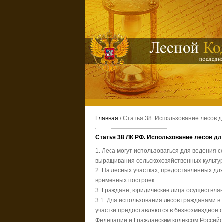
Главная
/ Статья 38. Использование лесов д
Статья 38 ЛК РФ. Использование лесов дл
1. Леса могут использоваться для ведения 
выращивания сельскохозяйственных культур
2. На лесных участках, предоставленных для
временных построек.
3. Граждане, юридические лица осуществляю
3.1. Для использования лесов гражданами в
участки предоставляются в безвозмездное 
Федерации и Гражданским кодексом Россий