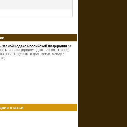
зки
ь Лесной Кодекс Российской Федерации
от
006 N 200-ФЗ (принят ГД ФС РФ 08.11.2006)
 03.08.2018)(с изм. и доп., вступ. в силу с
018)
дние статьи