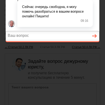
1. Транспортировка древесины и сделки с ней осуществляются в
порядке, установленном гражданским законодательством, с учетом
положений настоящей главы.
2. Виды древесины, на которые распространяются требования
настоящей главы, определяются Правительством Российской
Федерации в соответствии с Общероссийским классификатором
продукции, Товарной номенклатурой внешнеэкономической
деятельности.
← Статья 50.2 ЛК РФ
Статья 50.3 ЛК РФ
Статья 50.4 ЛК РФ →
Задайте вопрос дежурному
юристу,
и получите бесплатную
консультацию в течение 5 минут.