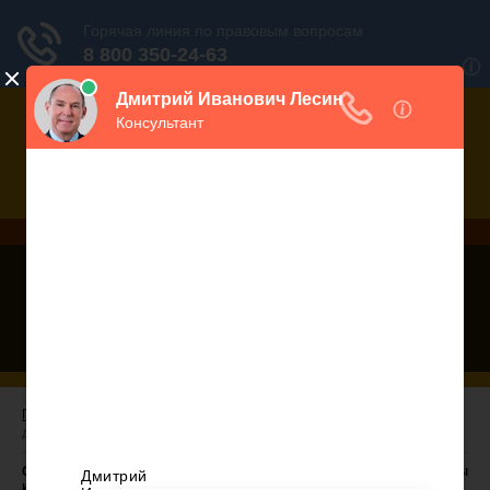
Дежурный юрист, звоните!
938-86-71
Москва и МО
(499)
467-34-68
СПб и ЛО
(812)
Все регионы
8 800 350-24-63
Главная
/ Статья 50.3. Общие положения о транспортировке
древесины и об учете сделок с ней
Статья 50.3 ЛК РФ. Общие положения о транспортировке древесины
и об учете сделок с ней