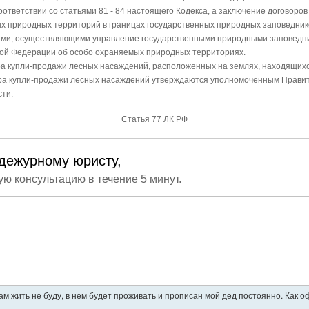
ответствии со статьями 81 - 84 настоящего Кодекса, а заключение договоро
х природных территорий в границах государственных природных заповедник
ми, осуществляющими управление государственными природными заповедни
кой Федерации об особо охраняемых природных территориях.
ора купли-продажи лесных насаждений, расположенных на землях, находящих
ора купли-продажи лесных насаждений утверждаются уполномоченным Прави
ти.
Статья 77 ЛК РФ
дежурному юристу,
ую консультацию в течение 5 минут.
ам жить не буду, в нем будет проживать и прописан мой дед постоянно. Как 