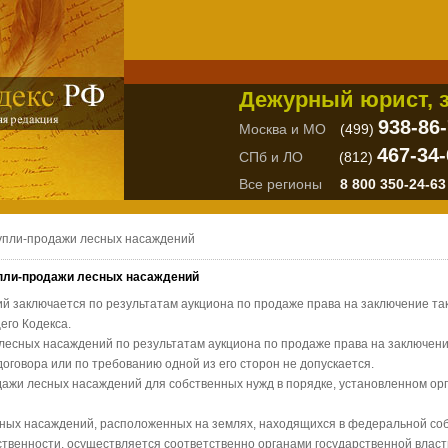
Дежурный юрист, з
938-86
Москва и МО
(499)
467-34-
СПб и ЛО
(812)
Все регионы
8 800 350-24-63
купли-продажи лесных насаждений
упли-продажи лесных насаждений
й заключается по результатам аукциона по продаже права на заключение так
его Кодекса.
 лесных насаждений по результатам аукциона по продаже права на заключени
оговора или по требованию одной из его сторон не допускается.
дажи лесных насаждений для собственных нужд в порядке, установленном ор
сных насаждений, расположенных на землях, находящихся в федеральной соб
твенности, осуществляется соответственно органами государственной власт