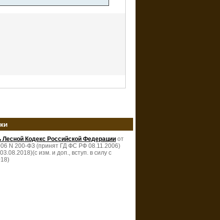
зки
ь Лесной Кодекс Российской Федерации
от
006 N 200-ФЗ (принят ГД ФС РФ 08.11.2006)
 03.08.2018)(с изм. и доп., вступ. в силу с
018)