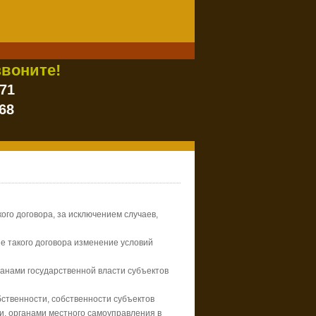
воните!
-71
68
ого договора, за исключением случаев,
е такого договора изменение условий
ганами государственной власти субъектов
ственности, собственности субъектов
и, органами местного самоуправления в