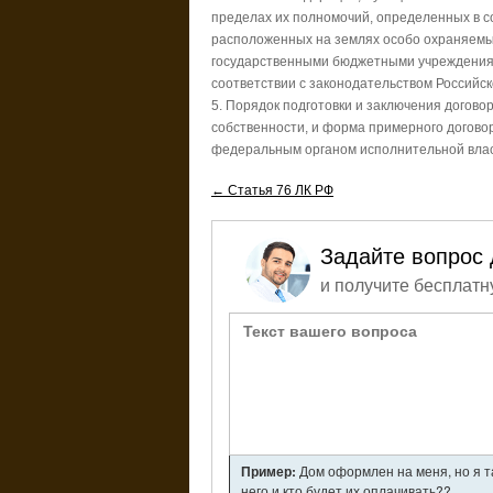
пределах их полномочий, определенных в со
расположенных на землях особо охраняемы
государственными бюджетными учреждения
соответствии с законодательством Российс
5. Порядок подготовки и заключения догов
собственности, и форма примерного догов
федеральным органом исполнительной влас
← Статья 76 ЛК РФ
Задайте вопрос 
и получите бесплатн
Пример:
Дом оформлен на меня, но я т
него и кто будет их оплачивать??