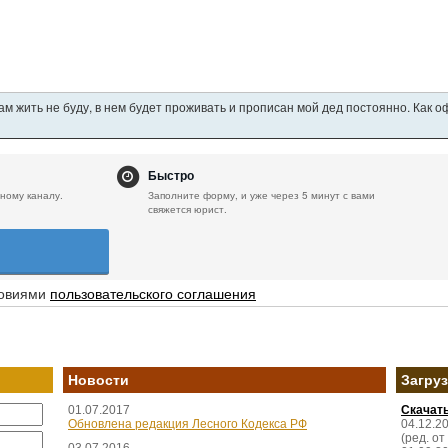
ам жить не буду, в нем будет проживать и прописан мой дед постоянно. Как 
Быстро
ному каналу.
Заполните форму, и уже через 5 минут с вами
свяжется юрист.
ловиями
пользовательского соглашения
Новости
Загру
01.07.2017
Скачат
Обновлена редакция Лесного Кодекса РФ
04.12.2
(ред. от