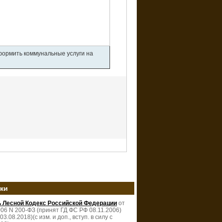
оформить коммунальные услуги на
зки
ь Лесной Кодекс Российской Федерации
от
006 N 200-ФЗ (принят ГД ФС РФ 08.11.2006)
 03.08.2018)(с изм. и доп., вступ. в силу с